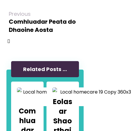
Previous
Comhluadar Peata do
Dhaoine Aosta
Related Posts ...
Eolas
Com
ar
hlua
Shao
dar
rthai