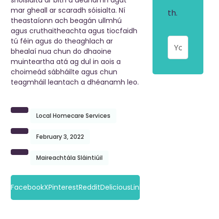
shóisialta ar bith á déanamh agat
mar gheall ar scaradh sóisialta. Ní
th.
theastaíonn ach beagán ullmhú
agus cruthaitheachta agus tiocfaidh
tú féin agus do theaghlach ar
bhealaí nua chun do dhaoine
muinteartha atá ag dul in aois a
choimeád sábháilte agus chun
teagmháil leantach a dhéanamh leo.
Local Homecare Services
February 3, 2022
i
Maireachtála Sláintiúil
i
Facebook
X
Pinterest
Reddit
Delicious
Linkedin
Whatsapp
Email
l