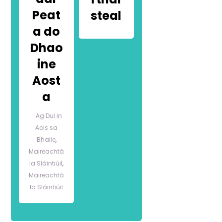
Peat
steal
a do
Dhao
ine
Aost
a
Ag Dul in
Aois sa
Bhaile
,
Maireachtá
la Sláintiúil
,
Maireachtá
la Sláintiúil