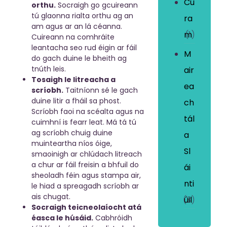
Cú
orthu.
Socraigh go gcuireann
tú glaonna rialta orthu ag an
ra
am agus ar an lá céanna.
m
(1)
Cuireann na comhráite
leantacha seo rud éigin ar fáil
M
do gach duine le bheith ag
tnúth leis.
air
Tosaigh le litreacha a
ea
scríobh.
Taitníonn sé le gach
duine litir a fháil sa phost.
ch
Scríobh faoi na scéalta agus na
tál
cuimhní is fearr leat. Má tá tú
ag scríobh chuig duine
a
muinteartha níos óige,
Sl
smaoinigh ar chlúdach litreach
a chur ar fáil freisin a bhfuil do
ái
sheoladh féin agus stampa air,
nti
le hiad a spreagadh scríobh ar
ais chugat.
úil
(3)
Socraigh teicneolaíocht atá
éasca le húsáid.
Cabhróidh