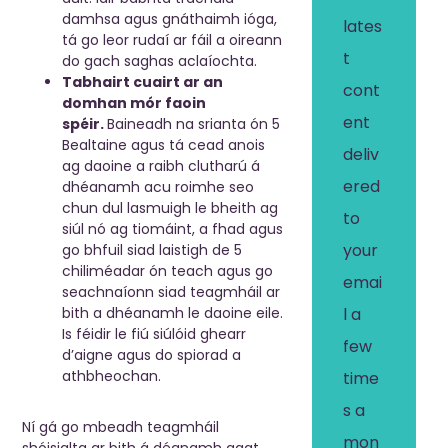
damhsa agus gnáthaimh ióga,
lates
tá go leor rudaí ar fáil a oireann
t
do gach saghas aclaíochta.
l
Tabhairt cuairt ar an
cont
l
domhan mór faoin
ent
spéir.
Baineadh na srianta ón 5
Bealtaine agus tá cead anois
deliv
ag daoine a raibh clutharú á
ered
dhéanamh acu roimhe seo
chun dul lasmuigh le bheith ag
i
to
siúl nó ag tiomáint, a fhad agus
your
go bhfuil siad laistigh de 5
chiliméadar ón teach agus go
emai
seachnaíonn siad teagmháil ar
bith a dhéanamh le daoine eile.
l a
Is féidir le fiú siúlóid ghearr
few
d’aigne agus do spiorad a
athbheochan.
time
s a
Ní gá go mbeadh teagmháil
mon