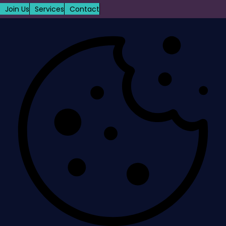
Join Us
Services
Contact