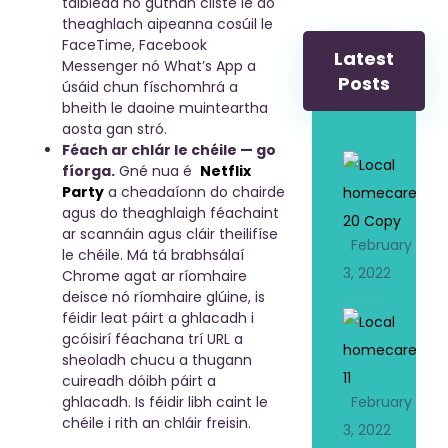
táibléad nó guthán cliste le do
theaghlach aipeanna cosúil le
FaceTime, Facebook
Latest
Messenger nó What’s App a
Posts
úsáid chun físchomhrá a
bheith le daoine muinteartha
aosta gan stró.
Féach ar chlár le chéile — go
fíorga.
Gné nua é
Netflix
Party
a cheadaíonn do chairde
agus do theaghlaigh féachaint
ar scannáin agus cláir theilifíse
February
le chéile. Má tá brabhsálaí
3, 2022
Chrome agat ar ríomhaire
deisce nó ríomhaire glúine, is
féidir leat páirt a ghlacadh i
gcóisirí féachana trí URL a
sheoladh chucu a thugann
cuireadh dóibh páirt a
ghlacadh. Is féidir libh caint le
February
i
l
chéile i rith an chláir freisin.
3, 2022