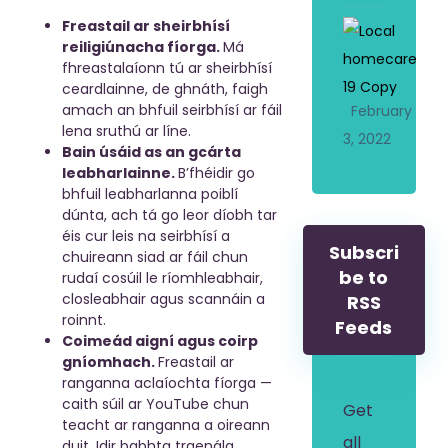
Freastail ar sheirbhísí
l
reiligiúnacha fíorga.
Má
fhreastalaíonn tú ar sheirbhísí
l
ceardlainne, de ghnáth, faigh
amach an bhfuil seirbhísí ar fáil
February
lena sruthú ar líne.
3, 2022
Bain úsáid as an gcárta
leabharlainne.
B’fhéidir go
bhfuil leabharlanna poiblí
dúnta, ach tá go leor díobh tar
éis cur leis na seirbhísí a
Subscri
chuireann siad ar fáil chun
i
be to
rudaí cosúil le ríomhleabhair,
l
closleabhair agus scannáin a
RSS
roinnt.
Feeds
Coimeád aigní agus coirp
gníomhach.
Freastail ar
ranganna aclaíochta fíorga —
i
i
caith súil ar YouTube chun
Get
teacht ar ranganna a oireann
all
duit. Idir babhta traenála